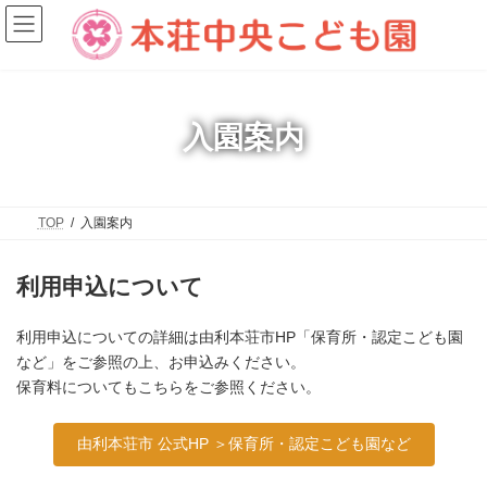
コ
ナ
ン
ビ
テ
ゲ
ン
ー
ツ
シ
へ
ョ
ス
ン
入園案内
キ
に
ッ
移
プ
動
TOP
入園案内
利用申込について
利用申込についての詳細は由利本荘市HP「保育所・認定こども園
など」をご参照の上、お申込みください。
保育料についてもこちらをご参照ください。
由利本荘市 公式HP ＞保育所・認定こども園など