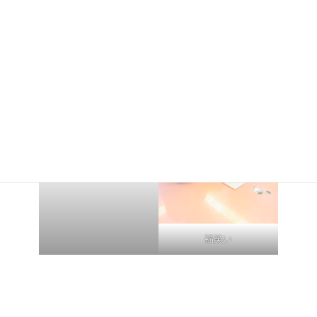
2歳児 こぐま組
かるた遊び
福笑い